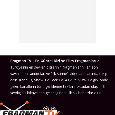
Fragman TV – En Güncel Dizi ve Film Fragmanları
>
Türkiye'nin en sevilen dizilerinin fragmanlarını, en son
yayınlanan tanıtımları ve "ilk sahne" videolarını anında takip
edin. Kanal D, Show TV, Star TV, ATV ve NOW TV gibi önde
gelen kanalların tüm içeriklerine tek bir noktadan ulaşın. En
sevdiğiniz hikayelerin geleceğinden ilk siz haberdar olun.