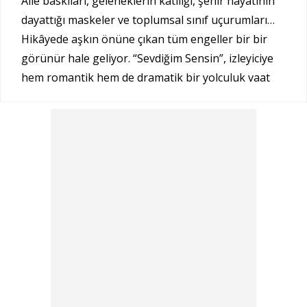
Aile baskıları, geleneklerin katılığı, şehir hayatının
dayattığı maskeler ve toplumsal sınıf uçurumları…
Hikâyede aşkın önüne çıkan tüm engeller bir bir
görünür hale geliyor. “Sevdiğim Sensin”, izleyiciye
hem romantik hem de dramatik bir yolculuk vaat
eden güçlü bir atmosfer sunuyor.
Oyuncu Kadrosu
Dizinin kadrosu hem genç hem de usta isimlerin
güçlü birleşiminden oluşuyor:
Aytaç Şaşmaz
Helin Kandemir
Hüseyin Avni Danyal
Deniz Işın