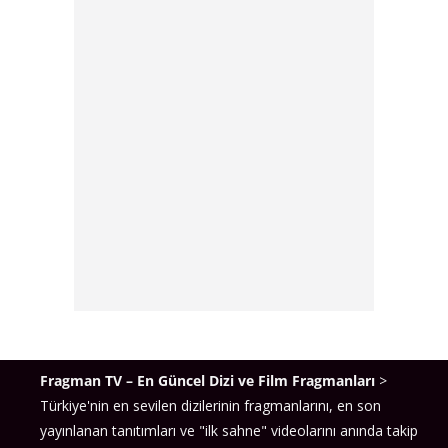
Özlem Conker
Cihat Süvarioğlu
Umutcan Ütebay
Elçin Zehra İrem
Nihan Büyükağaç
Barış Baktaş
Emrah Aytemur
Deniz Karaoğlu
Yılmaz Kunt
Manolya Maya
Murat Seven
Bensu Uğur
Bu geniş kadro, hikâyenin sadece iki kişi üzerinden
Fragman TV – En Güncel Dizi ve Film Fragmanları
>
değil; aile bağları, toplumsal yapılar ve farklı
Türkiye'nin en sevilen dizilerinin fragmanlarını, en son
karakter dinamikleriyle zenginleşerek
yayınlanan tanıtımları ve "ilk sahne" videolarını anında takip
ilerleyeceğinin işaretini veriyor.