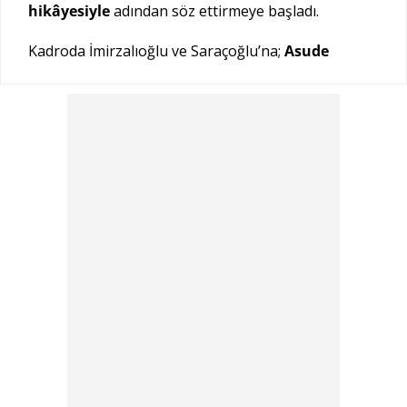
hikâyesiyle
adından söz ettirmeye başladı.
Kadroda İmirzalıoğlu ve Saraçoğlu’na;
Asude
Kalebek
,
Sinan Tuzcu
,
Diren Polatoğulları
,
Nihal
Koldaş
,
Toprak Sağlam
,
Serkay Tütüncü
,
Tuğçe
Açıkgöz
,
Ardıl Zümrüt
,
Ali Önsöz
,
Esra
Şengünalp
,
Yaren Yapıcı
,
Ebrar Karabakan
,
Mert
Demirci
,
Ayşen Sezerel
,
Burak Can Doğan
,
Tarık
Ündüz
ve
Tarık Papuççuoğlu
ile efsane isim
Tülay
Bursa
eşlik ediyor.
Çarpıcı hikâyesi, usta yönetmenleri ve
yıldız
oyuncularıyla
“A.B.İ.”, çok yakında
atv
ekranlarında fırtına estirmeye hazırlanıyor!