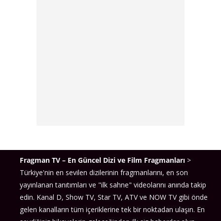
Fragman TV – En Güncel Dizi ve Film Fragmanları
>
Türkiye'nin en sevilen dizilerinin fragmanlarını, en son
yayınlanan tanıtımları ve "ilk sahne" videolarını anında takip
edin. Kanal D, Show TV, Star TV, ATV ve NOW TV gibi önde
gelen kanalların tüm içeriklerine tek bir noktadan ulaşın. En