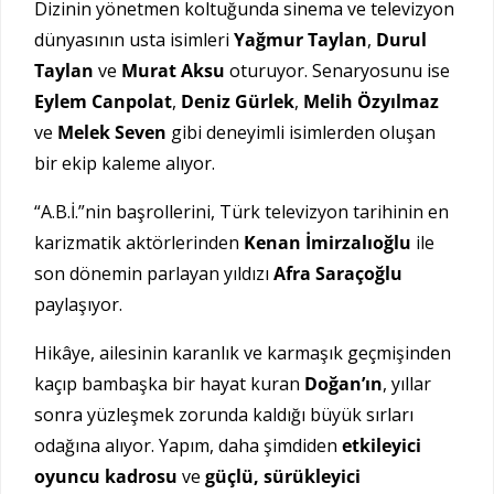
Dizinin yönetmen koltuğunda sinema ve televizyon
dünyasının usta isimleri
Yağmur Taylan
,
Durul
Taylan
ve
Murat Aksu
oturuyor. Senaryosunu ise
Eylem Canpolat
,
Deniz Gürlek
,
Melih Özyılmaz
ve
Melek Seven
gibi deneyimli isimlerden oluşan
bir ekip kaleme alıyor.
“A.B.İ.”nin başrollerini, Türk televizyon tarihinin en
karizmatik aktörlerinden
Kenan İmirzalıoğlu
ile
son dönemin parlayan yıldızı
Afra Saraçoğlu
paylaşıyor.
Hikâye, ailesinin karanlık ve karmaşık geçmişinden
kaçıp bambaşka bir hayat kuran
Doğan’ın
, yıllar
sonra yüzleşmek zorunda kaldığı büyük sırları
odağına alıyor. Yapım, daha şimdiden
etkileyici
oyuncu kadrosu
ve
güçlü, sürükleyici