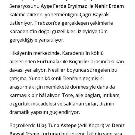
Senaryosunu
Ayşe Ferda Eryılmaz
ile
Nehir Erdem
kaleme alırken, yönetmenliğini
Çağrı Bayrak
üstleniyor. Trabzon’da gerçekleşen çekimlerle
Karadeniz’in doğal güzellikleri izleyiciye tüm
gerçekliğiyle yansıtılıyor.
Hikâyenin merkezinde, Karadeniz’in köklü
ailelerinden
Furtunalar
ile
Koçariler
arasındaki kan
davası yer alıyor. Nesiller boyunca süregelen bu
çatışma, Yunan kökenli Eleni’nin geçmişini
araştırmak için memlekete dönmesiyle daha da
karmaşık bir hâl alıyor. Töre, aile bağları, intikam,
özgürlük mücadelesi ve saklanan sırlar, dizinin
dramatik yapısını güçlendiriyor.
Başrollerde
Ulaş Tuna Astepe
(Adil Koçari) ve
Deniz
Baysal
(Esme Furtuna) bulunuyor. İkilinin yanı sıra