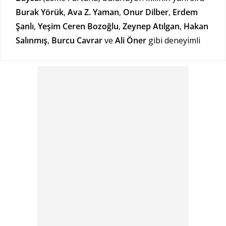
Burak Yörük
,
Ava Z. Yaman
,
Onur Dilber
,
Erdem
Şanlı
,
Yeşim Ceren Bozoğlu
,
Zeynep Atılgan
,
Hakan
Salınmış
,
Burcu Cavrar
ve
Ali Öner
gibi deneyimli
oyuncular da projeye hayat veriyor.
Taşacak Bu Deniz dizisi, 2025 sonbaharında TRT 1
ekranlarında izleyiciyle buluşacak.
Karadeniz
kültürünü, aile çatışmalarını ve büyük sırların
gölgesinde gelişen dramatik hikâyesini ekrana
taşıyan yapım, yeni sezona damga vuracak diziler
arasında gösteriliyor.