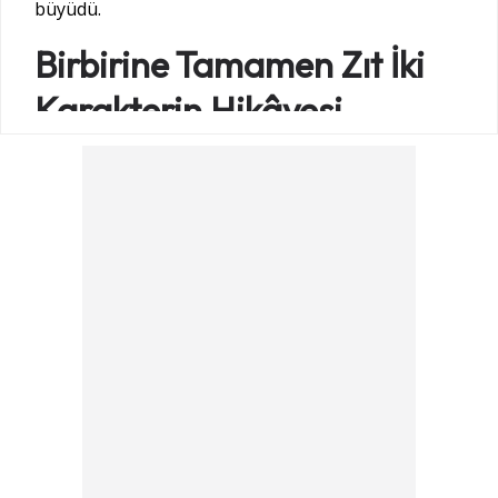
büyüdü.
Birbirine Tamamen Zıt İki
Karakterin Hikâyesi
Dizinin merkezinde, hayatları yıllar sonra yeniden
kesişen Yaman ve Doğa yer alıyor. İlk
karşılaşmalarında kötü bir iş görüşmesi yaşayan
ikili, zaman içinde çok farklı şartlarda yeniden karşı
karşıya geliyor.
Yaman’ın sert ve kontrolcü yapısı ile Doğa’nın
mücadeleci ve bağımsız karakteri
, hikâyenin en
dikkat çekici yönlerinden biri olacak. İki güçlü
karakter arasındaki gerilim zamanla farklı bir
yakınlığa dönüşürken, dizide aşk, geçmiş