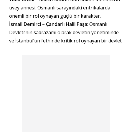
üvey annesi. Osmanlı sarayındaki entrikalarda
önemli bir rol oynayan güçlü bir karakter.
İsmail Demirci
–
Çandarlı Halil Paşa
: Osmanlı
Devleti’nin sadrazamı olarak devletin yönetiminde
ve İstanbul’un fethinde kritik rol oynayan bir devlet
adamı.
Fikret Kuşkan
–
Orhan Çelebi
: Mehmed’in taht
mücadelesinde karşı karşıya geldiği rakiplerden biri.
Osmanlı tahtında hak iddia eden biri olarak dizide
önemli bir karakter.
Hazal Filiz Küçükköse
–
Halime Hatun
: Saray içinde
çeşitli entrikalara karışan, hırslı bir kadın karakter.
Yeni Katılan Oyuncular:
Berkay Ateş
: Yeni sezonda diziye katılan Berkay