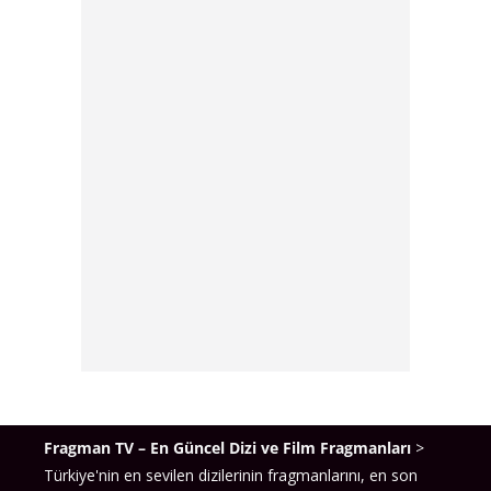
Ateş, güçlü bir karakterle izleyicilerin karşısına
çıkıyor. Onun karakteri, Osmanlı İmparatorluğu’nun
fetih sürecinde kritik bir role sahip olacak.
Öykü Gürman
: Bu sezonda diziye dahil olan Öykü
Gürman, sarayda önemli bir rol üstlenen bir
karakteri canlandıracak. Onun varlığı, hem saray içi
entrikaları hem de Mehmed’in fetih sürecini
derinden etkileyecek.
Ahmet Mümtaz Taylan
: Usta oyuncu Ahmet
Mümtaz Taylan da yeni sezonda diziye katıldı. Onun
oynadığı karakter, Osmanlı yönetiminde stratejik
bir öneme sahip ve Mehmed’in kararlarını
doğrudan etkileyecek.
Korel Cezayirli
: Bu deneyimli oyuncu, güçlü
performanslarıyla tanınıyor ve diziye yeni bir soluk
Fragman TV – En Güncel Dizi ve Film Fragmanları
>
getirecek.
Türkiye'nin en sevilen dizilerinin fragmanlarını, en son