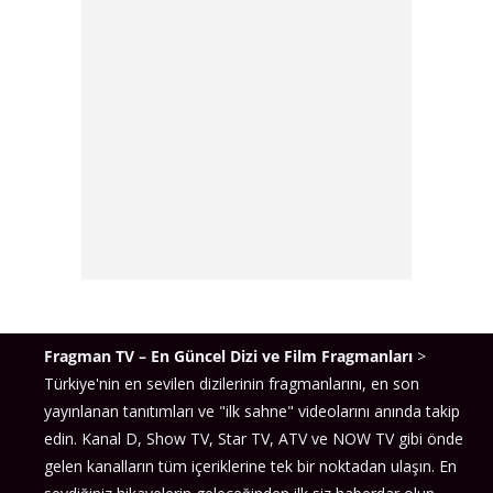
ismidir.
Hakan Çınar:
Ozan Çobanoğlu tarafından
canlandırılan Hakan, dizideki önemli karakterlerden
biridir.
Başarı ve Ödüller:
Dizi, Türkiye’de büyük bir izleyici kitlesine sahip
olmuş ve uluslararası alanda da çeşitli ülkelere
ihraç edilmiştir. 2011 Antalya Televizyon
Ödülleri’nde “En İyi Polisiye Dizi” ödülünü kazandı
ve 2019 Engelsiz Yaşam Vakfı Ödülleri’nde “En İyi
Polisiye Dizi” olarak tanındı​
Fragman TV – En Güncel Dizi ve Film Fragmanları
>
Türkiye'nin en sevilen dizilerinin fragmanlarını, en son
Senaryo:
Ozan Yurdakul – Sinan Yurdakul
yayınlanan tanıtımları ve "ilk sahne" videolarını anında takip
edin. Kanal D, Show TV, Star TV, ATV ve NOW TV gibi önde
Yönetmen:
Orhan Oğuz
gelen kanalların tüm içeriklerine tek bir noktadan ulaşın. En