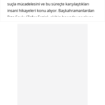
suçla mücadelesini ve bu süreçte karşılaştıkları
insani hikayeleri konu alıyor. Başkahramanlardan
Rıza Soylu (Zafer Ergin), ekibin başında yer alıyor
ve dizi boyunca ekibin diğer üyeleriyle birlikte
suçlulara karşı verilen mücadeleler izleyiciye
sunuluyor.
Ana Karakterler:
Rıza Soylu:
Zafer Ergin tarafından canlandırılan
karakter, ekibin tecrübeli ve babacan lideri olarak
öne çıkıyor.
Hüsnü Çoban:
Özgür Ozan tarafından canlandırılan
Hüsnü, ekibin önemli üyelerinden biri.
Engin Balkan:
İlker İnanoğlu tarafından
canlandırılan Engin, ekibin bir diğer önde gelen