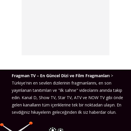
Fragman TV – En Güncel Dizi ve Film Fragmanları
>
Türkiye'nin en sevilen dizilerinin fragmanlarını, en son
yayınlanan tanıtımları ve "ilk sahne" videolarını anında takip
edin. Kanal D, Show TV, Star TV, ATV ve NOW TV gibi önde
gelen kanalların tüm içeriklerine tek bir noktadan ulaşın. En
sevdiğiniz hikayelerin geleceğinden ilk siz haberdar olun.