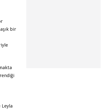
or
aşık bir
iyle
tmakta
rendiği
e Leyla