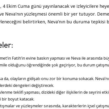
, 4 Ekim Cuma günü yayınlanacak ve izleyicilere hey
e Neva’nın yüzleşmesi önemli bir yer tutuyor. Deme
vleneceğini belirtirken, Neva’nın bu duruma tepkisi 
ler:
t’in Fatih’in evine baskın yapması ve Neva ile arasında bü
mile olduğunu öğrendiğinde şok geçiriyor, bu durum çatışm
sa da, olayların gidişatı onu zor bir konuma sokacak. Neva’n
erdeki dengeleri değiştirecek​.
lenme teklifi yapması, dizideki diğer ilişkilerin de seyrini etk
bir boyut katacak​.
şmalar ve yüzleşmeler sırasında, karakterlerin içsel çatışma