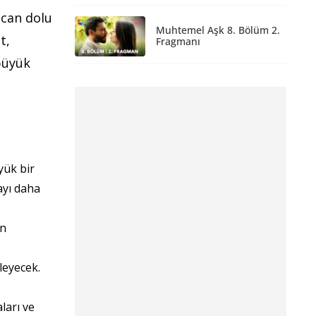
ecan dolu
Muhtemel Aşk 8. Bölüm 2.
t,
Fragmanı
büyük
yük bir
ayı daha
ın
ileyecek.
ları ve