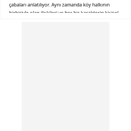
çabaları anlatılıyor. Aynı zamanda köy halkının
birbiriyle olan ilişkileri ve her bir karakterin kişisel
hikayesi de dizinin ana temalarını oluşturuyor.
Senarist: Ali Asaf Elmas ve
Mustafa Becit
Dizinin senaryosu, Ali Asaf Elmas ve Mustafa Becit
tarafından kaleme alınıyor. Senaristler,
Gönül
Dağı
’nda Anadolu’nun zengin kültürel dokusunu,
geleneksel değerleri ve modern hayata uyum
sağlama çabasını başarılı bir şekilde işliyorlar.
Elmas ve Becit, karakterlerin iç dünyalarını
derinlemesine analiz ederek, izleyicilere duygusal
ve düşündürücü hikayeler sunuyorlar. Senaryonun
güçlü yapısı, izleyiciyi ekrana bağlayan en önemli