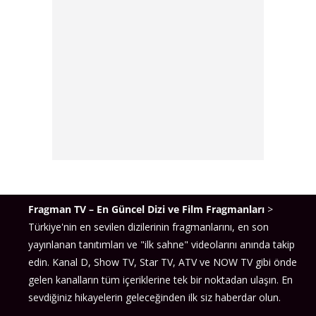
unsurlardan biri olarak öne çıkıyor.
Gönül Dağı
dizisi, bu başarılı ekip sayesinde, her
hafta milyonlarca izleyiciye ulaşan, sıcak ve samimi
bir aile dizisi olarak Türk televizyonunun sevilen
yapımları arasında yer alıyor​
1. Taner (Berk Atan)
Taner, dizinin ana karakterlerinden biri ve
amcaoğulları arasında yer alıyor. Taner, hayalleri
Fragman TV – En Güncel Dizi ve Film Fragmanları
>
peşinde koşan, çalışkan ve fedakar bir genç olarak
Türkiye'nin en sevilen dizilerinin fragmanlarını, en son
öne çıkıyor. Onun hayatında önemli bir yer tutan
yayınlanan tanıtımları ve "ilk sahne" videolarını anında takip
Selma’ya olan bağlılığı ve sorumluluk bilinci,
edin. Kanal D, Show TV, Star TV, ATV ve NOW TV gibi önde
karakterinin merkezinde yer alıyor. Berk Atan,
gelen kanalların tüm içeriklerine tek bir noktadan ulaşın. En
Taner karakterine hayat veriyor ve bu rolle geniş
sevdiğiniz hikayelerin geleceğinden ilk siz haberdar olun.