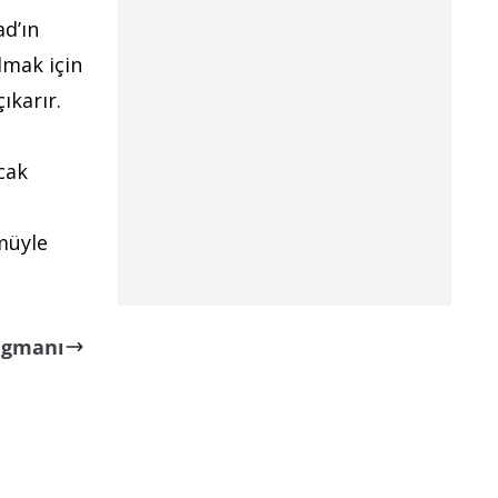
ad’ın
lmak için
ıkarır.
cak
ümüyle
ragmanı