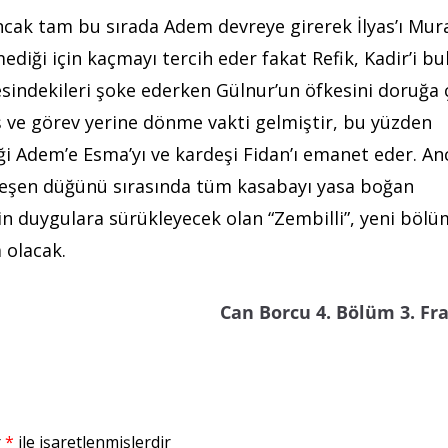
ncak tam bu sırada Adem devreye girerek İlyas’ı Mur
ediği için kaçmayı tercih eder fakat Refik, Kadir’i bu
esindekileri şoke ederken Gülnur’un öfkesini doruğa ç
ş ve görev yerine dönme vakti gelmiştir, bu yüzden
i Adem’e Esma’yı ve kardeşi Fidan’ı emanet eder. An
kleşen düğünü sırasında tüm kasabayı yasa boğan
rin duygulara sürükleyecek olan “Zembilli”, yeni böl
 olacak.
Can Borcu 4. Bölüm 3. F
r
*
ile işaretlenmişlerdir