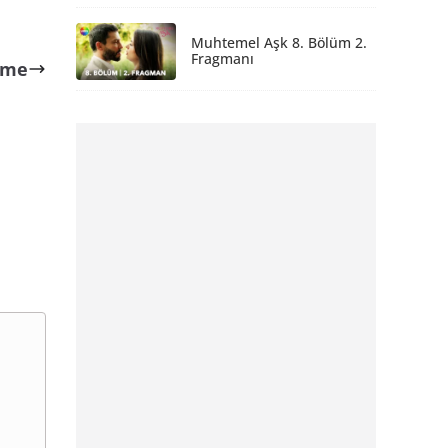
Muhtemel Aşk 8. Bölüm 2.
Fragmanı
eme