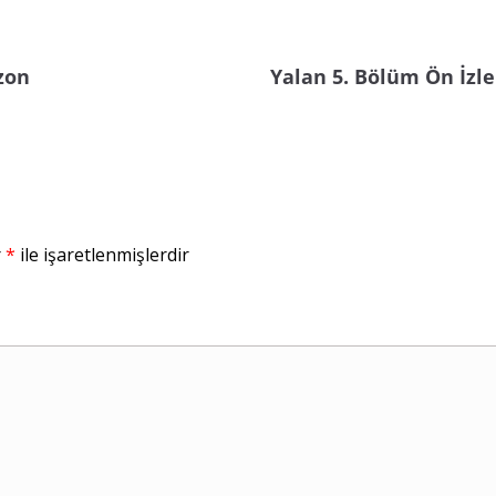
zon
Yalan 5. Bölüm Ön İzl
r
*
ile işaretlenmişlerdir