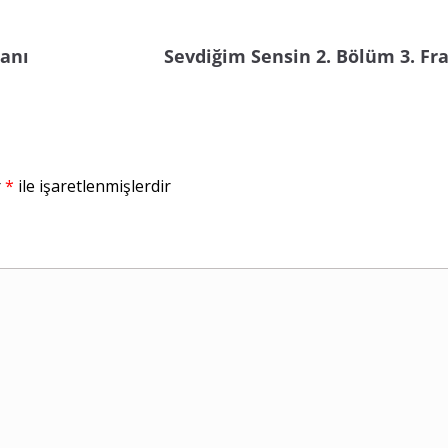
manı
Sevdiğim Sensin 2. Bölüm 3. F
r
*
ile işaretlenmişlerdir