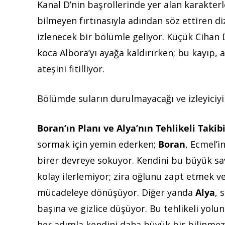
Kanal D’nin başrollerinde yer alan karakter
bilmeyen fırtınasıyla adından söz ettiren di
izlenecek bir bölümle geliyor. Küçük Cihan 
koca Albora’yı ayağa kaldırırken; bu kayıp, 
ateşini fitilliyor.
Bölümde suların durulmayacağı ve izleyiciyi 
Boran’ın Planı ve Alya’nın Tehlikeli Takib
sormak için yemin ederken;
Boran
, Ecmel’i
birer devreye sokuyor. Kendini bu büyük sav
kolay ilerlemiyor; zira oğlunu zapt etmek v
mücadeleye dönüşüyor. Diğer yanda
Alya
, 
başına ve gizlice düşüyor. Bu tehlikeli yolu
her adımla kendini daha büyük bir bilinmezl