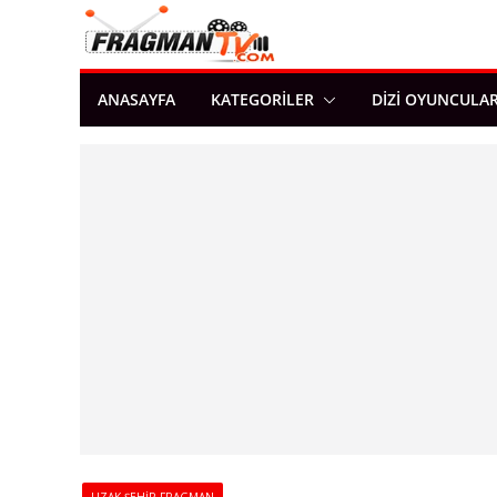
Skip
to
content
ANASAYFA
KATEGORILER
DIZI OYUNCULAR