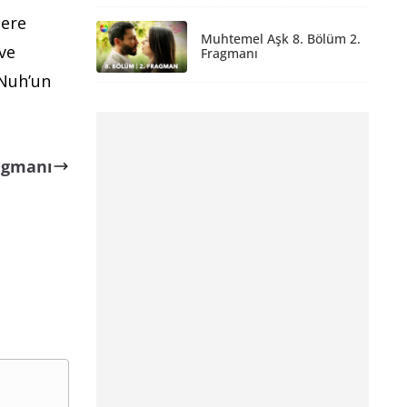
lere
Muhtemel Aşk 8. Bölüm 2.
ve
Fragmanı
Nuh’un
ragmanı