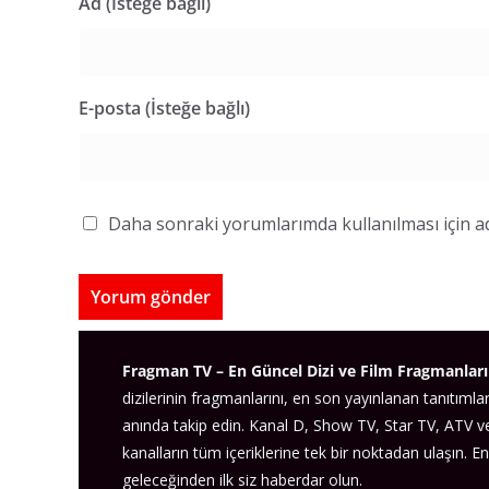
Ad (İsteğe bağlı)
E-posta (İsteğe bağlı)
Daha sonraki yorumlarımda kullanılması için ad
Fragman TV – En Güncel Dizi ve Film Fragmanları
dizilerinin fragmanlarını, en son yayınlanan tanıtımlar
anında takip edin. Kanal D, Show TV, Star TV, ATV 
kanalların tüm içeriklerine tek bir noktadan ulaşın. En
geleceğinden ilk siz haberdar olun.