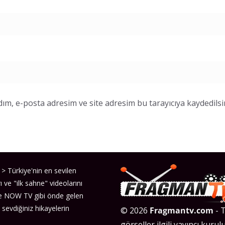
ım, e-posta adresim ve site adresim bu tarayıcıya kaydedilsi
> Türkiye'nin en sevilen
ı ve "ilk sahne" videolarını
ve NOW TV gibi önde gelen
 sevdiğiniz hikayelerin
© 2026
Fragmantv.com
- T
görseller ilgili yayıncı kurulu