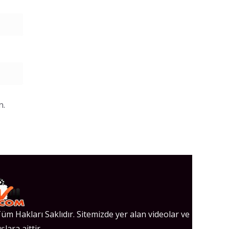
n.
üm Hakları Saklıdır. Sitemizde yer alan videolar ve
şlara aittir.