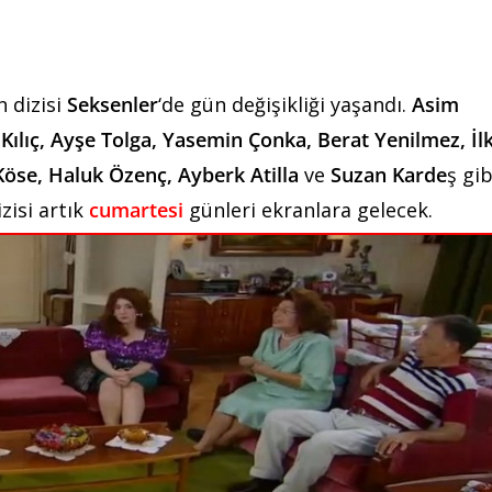
n dizisi
Seksenler
‘de gün değişikliği yaşandı.
Asim
ılıç, Ayşe Tolga, Yasemin Çonka, Berat Yenilmez, İl
Köse, Haluk Özenç, Ayberk Atilla
ve
Suzan Karde
ş gib
zisi artık
cumartesi
günleri ekranlara gelecek.