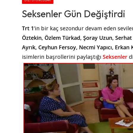
DIZI OYUNCULARI
Seksenler Gün Değiştirdi
Trt 1
‘in bir kaç sezondur devam eden sevile
Öztekin, Özlem Türkad, Şoray Uzun, Serhat K
Ayrık, Ceyhun Fersoy, Necmi Yapıcı, Erkan 
isimlerin başrollerini paylaştığı
Seksenler
di