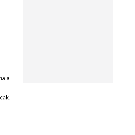
nala
cak.