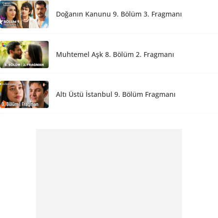
Doğanın Kanunu 9. Bölüm 3. Fragmanı
Muhtemel Aşk 8. Bölüm 2. Fragmanı
Altı Üstü İstanbul 9. Bölüm Fragmanı