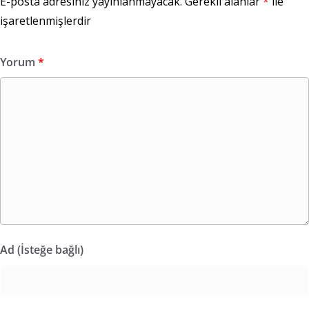
E-posta adresiniz yayınlanmayacak.
Gerekli alanlar
*
ile
işaretlenmişlerdir
Yorum
*
Ad (İsteğe bağlı)