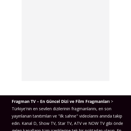
Fragman TV – En Güncel Dizi ve Film Fragmanları
>
Türkiye'nin en sevilen dizilerinin fragmanlarını, en son
yayınlanan tanıtımları ve "ilk sahne" videolarını anında takip
edin. Kanal D, Show TV, Star TV, ATV ve NOW TV gibi önde
gelen kanalların tüm içeriklerine tek bir noktadan ulaşın. En