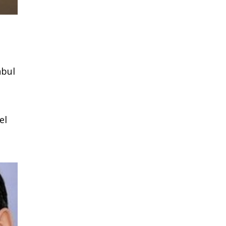
nbul
el