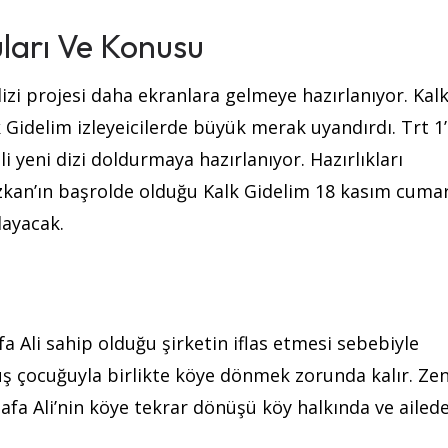
uları Ve Konusu
 dizi projesi daha ekranlara gelmeye hazırlanıyor. Kal
 Gidelim izleyeicilerde büyük merak uyandırdı. Trt 1’
li yeni dizi doldurmaya hazırlanıyor. Hazırlıkları
an’ın başrolde olduğu Kalk Gidelim 18 kasım cumar
layacak.
fa Ali sahip olduğu şirketin iflas etmesi sebebiyle
üş çocuğuyla birlikte köye dönmek zorunda kalır. Ze
afa Ali’nin köye tekrar dönüşü köy halkında ve ailed