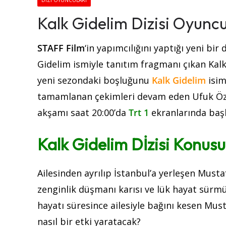
DIZI OYUNCULARI
Kalk Gidelim Dizisi Oyunc
STAFF Film
‘in yapımcılığını yaptığı yeni bir
Gidelim ismiyle tanıtım fragmanı çıkan Kalk
yeni sezondaki boşluğunu
Kalk Gidelim
isim
tamamlanan çekimleri devam eden Ufuk Özk
akşamı saat 20:00’da
Trt 1
ekranlarında baş
Kalk Gidelim Dİzisi Konusu
Ailesinden ayrılıp İstanbul’a yerleşen Musta
zenginlik düşmanı karısı ve lük hayat sürm
hayatı süresince ailesiyle bağını kesen Must
nasıl bir etki yaratacak?