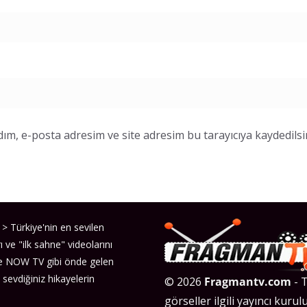
ım, e-posta adresim ve site adresim bu tarayıcıya kaydedilsi
> Türkiye'nin en sevilen
ı ve "ilk sahne" videolarını
ve NOW TV gibi önde gelen
 sevdiğiniz hikayelerin
© 2026
Fragmantv.com
- T
görseller ilgili yayıncı kurulu