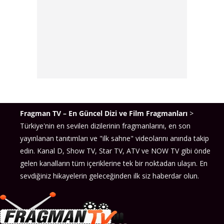
Fragman TV – En Güncel Dizi ve Film Fragmanları
>
Türkiye'nin en sevilen dizilerinin fragmanlarını, en son
yayınlanan tanıtımları ve "ilk sahne" videolarını anında takip
edin. Kanal D, Show TV, Star TV, ATV ve NOW TV gibi önde
gelen kanalların tüm içeriklerine tek bir noktadan ulaşın. En
sevdiğiniz hikayelerin geleceğinden ilk siz haberdar olun.