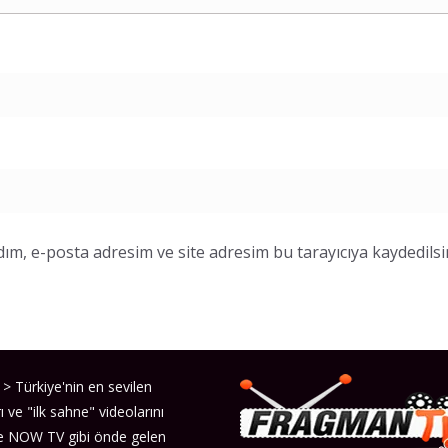
ım, e-posta adresim ve site adresim bu tarayıcıya kaydedilsi
> Türkiye'nin en sevilen
ı ve "ilk sahne" videolarını
ve NOW TV gibi önde gelen