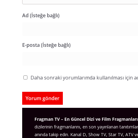
Ad (İsteğe bağlı)
E-posta (İsteğe bağlı)
Daha sonraki yorumlarımda kullanılması için ad
Fragman TV – En Güncel Dizi ve Film Fragmanları
dizilerinin fragmanlarını, en son yayınlanan tanıtımlar
anında takip edin. Kanal D, Show TV, Star TV, ATV 