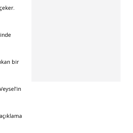
çeker.
şinde
ıkan bir
Veysel’in
r açıklama