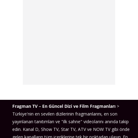
Fragman TV – En Güncel Dizi ve Film Fragmanları
>
Türkiye'nin en sevilen dizilerinin fragmanlarını, en son
yayınlanan tanıtımları ve "ilk sahne" videolarını anında takip
edin. Kanal D, Show TV, Star TV, ATV ve NOW TV gibi önde
gelen kanalların tüm içeriklerine tek bir noktadan ulaşın. En