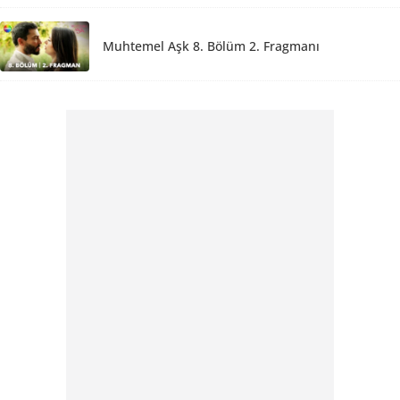
Muhtemel Aşk 8. Bölüm 2. Fragmanı