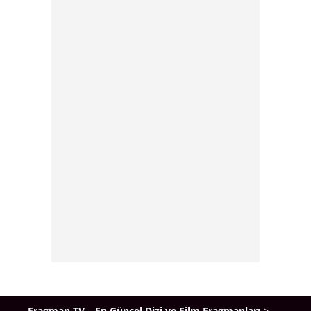
Fragman TV – En Güncel Dizi ve Film Fragmanları
>