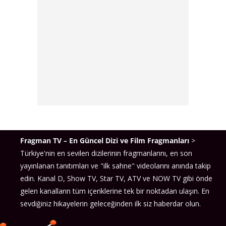
Fragman TV – En Güncel Dizi ve Film Fragmanları
>
Türkiye'nin en sevilen dizilerinin fragmanlarını, en son
yayınlanan tanıtımları ve "ilk sahne" videolarını anında takip
edin. Kanal D, Show TV, Star TV, ATV ve NOW TV gibi önde
gelen kanalların tüm içeriklerine tek bir noktadan ulaşın. En
sevdiğiniz hikayelerin geleceğinden ilk siz haberdar olun.