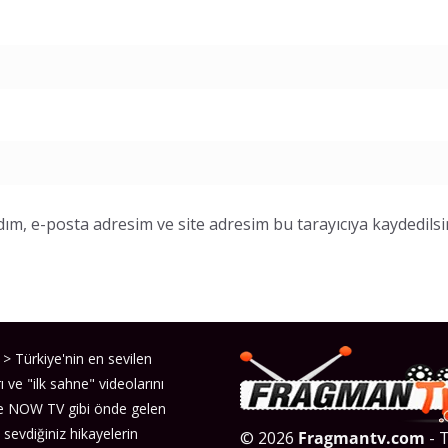
ım, e-posta adresim ve site adresim bu tarayıcıya kaydedilsi
> Türkiye'nin en sevilen
ı ve "ilk sahne" videolarını
ve NOW TV gibi önde gelen
 sevdiğiniz hikayelerin
© 2026
Fragmantv.com
- T