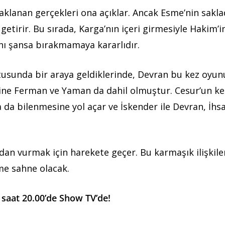
klanan gerçekleri ona açıklar. Ancak Esme’nin saklad
getirir. Bu sırada, Karga’nın içeri girmesiyle Hakim’i
nı şansa bırakmamaya kararlıdır.
ltusunda bir araya geldiklerinde, Devran bu kez oyun
içine Ferman ve Yaman da dahil olmuştur. Cesur’un k
 da bilenmesine yol açar ve İskender ile Devran, İhsa
ndan vurmak için harekete geçer. Bu karmaşık ilişkiler
me sahne olacak.
saat 20.00’de Show TV’de!