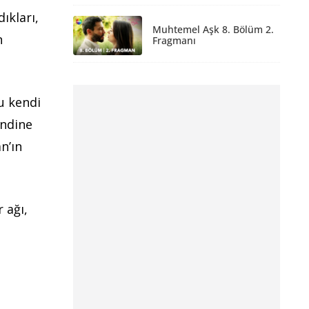
ıkları,
Muhtemel Aşk 8. Bölüm 2.
n
Fragmanı
u kendi
endine
n’ın
 ağı,