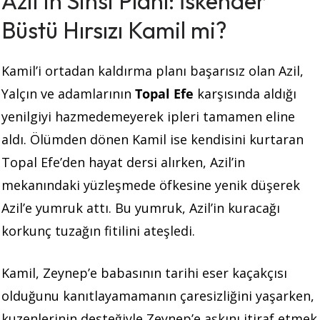
Azil’in Sinsi Planı: İskender
Büstü Hırsızı Kamil mi?
Kamil’i ortadan kaldırma planı başarısız olan Azil,
Yalçın ve adamlarının
Topal Efe
karşısında aldığı
yenilgiyi hazmedemeyerek ipleri tamamen eline
aldı. Ölümden dönen Kamil ise kendisini kurtaran
Topal Efe’den hayat dersi alırken, Azil’in
mekanındaki yüzleşmede öfkesine yenik düşerek
Azil’e yumruk attı. Bu yumruk, Azil’in kuracağı
korkunç tuzağın fitilini ateşledi.
Kamil, Zeynep’e babasının tarihi eser kaçakçısı
olduğunu kanıtlayamamanın çaresizliğini yaşarken,
kuzenlerinin desteğiyle Zeynep’e aşkını itiraf etmek