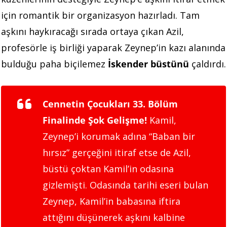
için romantik bir organizasyon hazırladı. Tam
aşkını haykıracağı sırada ortaya çıkan Azil,
profesörle iş birliği yaparak Zeynep’in kazı alanında
bulduğu paha biçilemez
İskender büstünü
çaldırdı.
Cennetin Çocukları 33. Bölüm
Finalinde Şok Gelişme!
Kamil,
Zeynep’i korumak adına
“Baban bir
hırsız”
gerçeğini itiraf etse de Azil,
büstü çoktan Kamil’in odasına
gizlemişti. Odasında tarihi eseri bulan
Zeynep, Kamil’in babasına iftira
attığını düşünerek aşkını kalbine