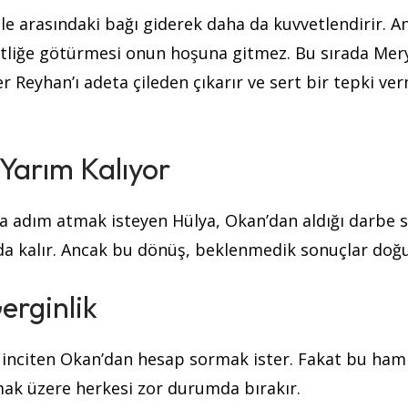
ı ile arasındaki bağı giderek daha da kuvvetlendirir. A
çiftliğe götürmesi onun hoşuna gitmez. Bu sırada Mer
ler Reyhan’ı adeta çileden çıkarır ve sert bir tepki ve
 Yarım Kalıyor
ta adım atmak isteyen Hülya, Okan’dan aldığı darbe 
a kalır. Ancak bu dönüş, beklenmedik sonuçlar doğu
erginlik
inciten Okan’dan hesap sormak ister. Fakat bu haml
lmak üzere herkesi zor durumda bırakır.