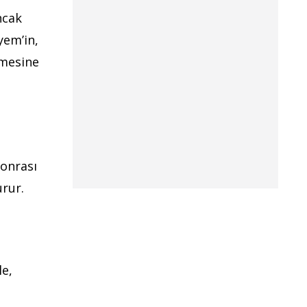
ncak
yem’in,
rmesine
sonrası
rur.
e,