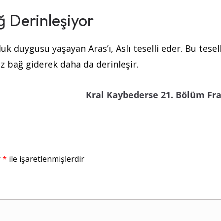
ğ Derinleşiyor
k duygusu yaşayan Aras’ı, Aslı teselli eder. Bu tesell
az bağ giderek daha da derinleşir.
Kral Kaybederse 21. Bölüm Fr
r
*
ile işaretlenmişlerdir