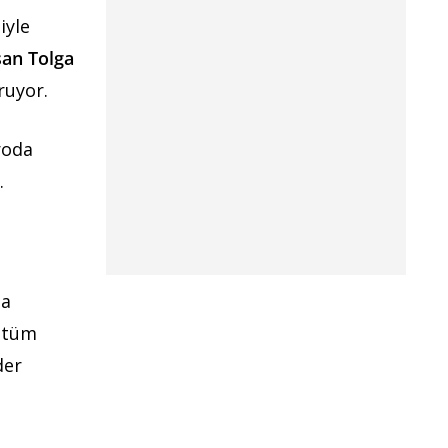
iyle
an Tolga
ruyor.
roda
.
la
, tüm
der