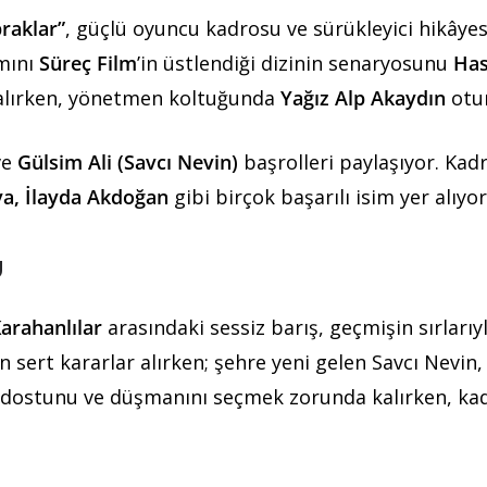
praklar”
, güçlü oyuncu kadrosu ve sürükleyici hikâyes
ımını
Süreç Film
’in üstlendiği dizinin senaryosunu
Has
lırken, yönetmen koltuğunda
Yağız Alp Akaydın
otu
ve
Gülsim Ali (Savcı Nevin)
başrolleri paylaşıyor. Kad
aya, İlayda Akdoğan
gibi birçok başarılı isim yer alıyor
u
arahanlılar
arasındaki sessiz barış, geçmişin sırlarıy
n sert kararlar alırken; şehre yeni gelen Savcı Nevin
s dostunu ve düşmanını seçmek zorunda kalırken, ka