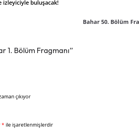
 izleyiciyle buluşacak!
Bahar 50. Bölüm Fr
lar 1. Bölüm Fragmanı
”
 zaman çıkıyor
r
*
ile işaretlenmişlerdir