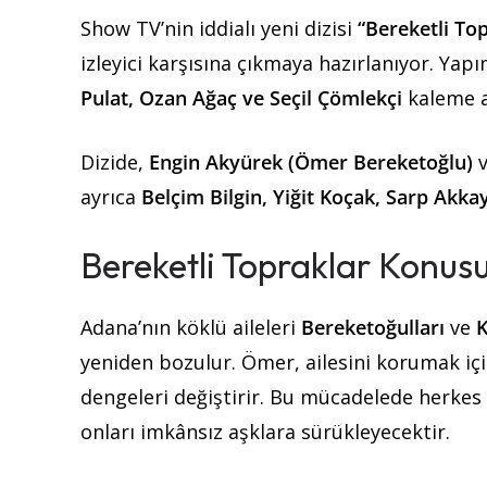
Show TV’nin iddialı yeni dizisi
“Bereketli To
izleyici karşısına çıkmaya hazırlanıyor. Yap
Pulat, Ozan Ağaç ve Seçil Çömlekçi
kaleme a
Dizide,
Engin Akyürek (Ömer Bereketoğlu)
ayrıca
Belçim Bilgin, Yiğit Koçak, Sarp Akk
Bereketli Topraklar Konus
Adana’nın köklü aileleri
Bereketoğulları
ve
K
yeniden bozulur. Ömer, ailesini korumak içi
dengeleri değiştirir. Bu mücadelede herke
onları imkânsız aşklara sürükleyecektir.