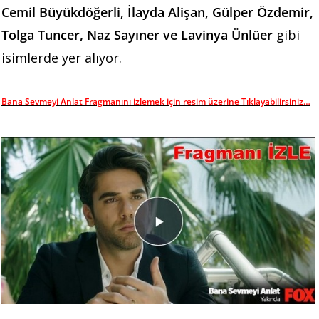
Cemil Büyükdöğerli, İlayda Alişan, Gülper Özdemir,
Tolga Tuncer, Naz Sayıner ve Lavinya Ünlüer
gibi
isimlerde yer alıyor.
Bana Sevmeyi Anlat Fragmanını izlemek için resim üzerine Tıklayabilirsiniz…