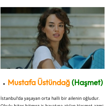
Mustafa Üstündağ
(Haşmet)
İstanbul’da yaşayan orta halli bir ailenin oğludur.
Okulu biter bitmez iş hayatına atılan Haşmet azmi