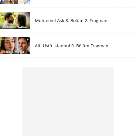
Muhtemel Aşk 8. Bölüm 2. Fragmanı
Altı Üstü İstanbul 9. Bölüm Fragmanı