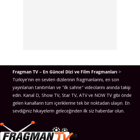
Fragman TV – En Güncel Dizi ve Film Fragmanları
>
Türkiye'nin en sevilen dizilerinin fragmanlarını, en son
yayınlanan tanıtımları ve "ilk sahne" videolarını anında takip
edin. Kanal D, Show TV, Star TV, ATV ve NOW TV gibi önde
gelen kanalların tüm içeriklerine tek bir noktadan ulaşın. En
sevdiğiniz hikayelerin geleceğinden ilk siz haberdar olun.