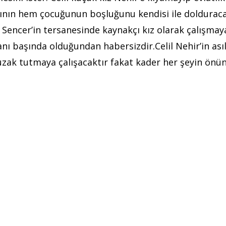
sının hem çocuğunun boşluğunu kendisi ile dolduraca
ır Sencer’in tersanesinde kaynakçı kız olarak çalışmay
anı başında olduğundan habersizdir.Celil Nehir’in ası
n uzak tutmaya çalışacaktır fakat kader her şeyin önü