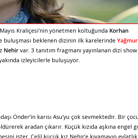
 Mayıs Kraliçesi’nin yönetmen koltuğunda
Korhan
yle buluşması beklenen dizinin ilk karelerinde
Yağmur
ız
Nehir
var. 3 tanıtım fragmanı yayınlanan dizi show
akında izleyicilerle buluşuyor.
adaşı Önder’in karısı Asu’yu çok sevmektedir. Bir çoc
öldürerek aradan çıkarır. Küçük kızıda aşkına engel 
esini ister. Celil küçük kız Nehir’e kıyamayıp evlatlık