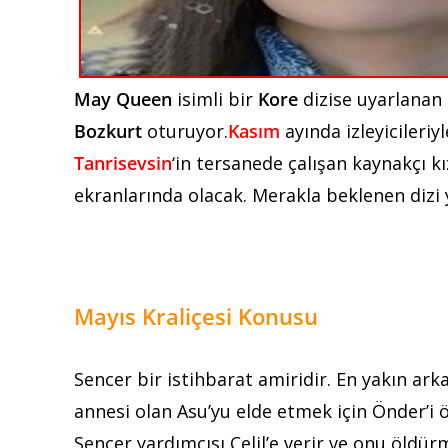
May Queen
isimli bir
Kore
dizise uyarlanan
Bozkurt
oturuyor.
Kasım
ayında izleyicileri
Tanrisevsin
‘in tersanede çalışan kaynakçı k
ekranlarında olacak. Merakla beklenen dizi y
Mayıs Kraliçesi Konusu
Sencer bir istihbarat amiridir. En yakın ark
annesi olan Asu’yu elde etmek için Önder’i 
Sencer yardımcısı Celil’e verir ve onu öldürm