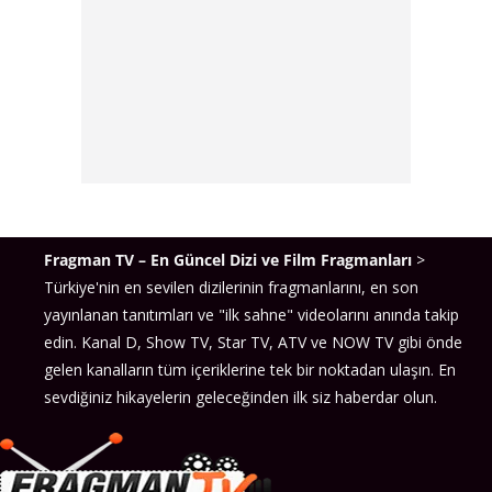
Fragman TV – En Güncel Dizi ve Film Fragmanları
>
Türkiye'nin en sevilen dizilerinin fragmanlarını, en son
yayınlanan tanıtımları ve "ilk sahne" videolarını anında takip
edin. Kanal D, Show TV, Star TV, ATV ve NOW TV gibi önde
gelen kanalların tüm içeriklerine tek bir noktadan ulaşın. En
sevdiğiniz hikayelerin geleceğinden ilk siz haberdar olun.