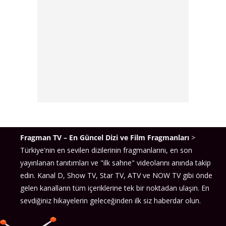
Fragman TV – En Güncel Dizi ve Film Fragmanları
>
Türkiye'nin en sevilen dizilerinin fragmanlarını, en son
yayınlanan tanıtımları ve "ilk sahne" videolarını anında takip
edin. Kanal D, Show TV, Star TV, ATV ve NOW TV gibi önde
gelen kanalların tüm içeriklerine tek bir noktadan ulaşın. En
sevdiğiniz hikayelerin geleceğinden ilk siz haberdar olun.