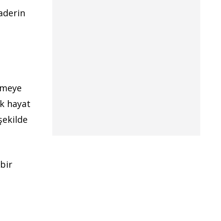
kaderin
tmeye
ak hayat
şekilde
bir