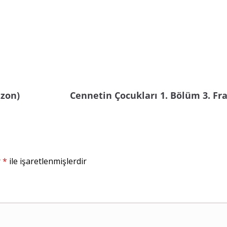
ezon)
Cennetin Çocukları 1. Bölüm 3. F
r
*
ile işaretlenmişlerdir