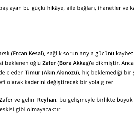
 başlayan bu güçlü hikâye, aile bağları, ihanetler ve 
arslı (Ercan Kesal)
, sağlık sorunlarıyla gücünü kaybe
si beklenen oğlu
Zafer (Bora Akkaş)
’e dikmiştir. Anc
adele eden
Timur (Akın Akınözü)
, hiç beklemediği bir 
alefi olarak kaderini değiştirecek bir yola girer.
Zafer
ve gelini
Reyhan
, bu gelişmeyle birlikte büyük 
eskisi gibi olmayacaktır.