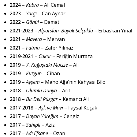
2024
–
Kübra
– Ali Cemal
2023
–
Yargı
– Can Aynar
2022
–
Gönül
– Damat
2021-2023
–
Alparslan: Büyük Selçuklu
– Erbaskan Yınal
2021
–
Mavera
– Mervan
2021
–
Fatma
– Zafer Yılmaz
2019-2021
–
Çukur
– Feriğin Murtaza
2019
–
7. Koğuştaki Mucize
– Ali
2019
–
Kuzgun
– Cihan
2019
–
Ayşem
– Maho Ağa’nın Kahyası Bilo
2018
–
Ölümlü Dünya
– Arif
2018
–
Bir Deli Rüzgar
– Kemancı Ali
2017-2018
–
Aşk ve Mavi
– Faysal Koçak
2017
–
Dayan Yüreğim
– Cengiz
2017
–
Sahipli
– Aziz
2017
–
Adı Efsane
– Ozan