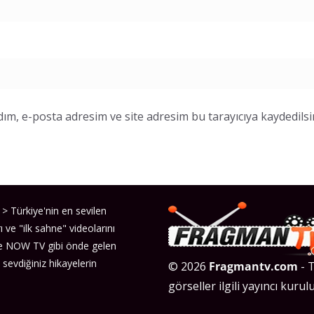
ım, e-posta adresim ve site adresim bu tarayıcıya kaydedilsi
> Türkiye'nin en sevilen
ı ve "ilk sahne" videolarını
ve NOW TV gibi önde gelen
 sevdiğiniz hikayelerin
© 2026
Fragmantv.com
- T
görseller ilgili yayıncı kurulu