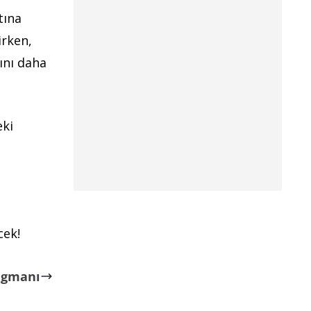
tına
irken,
ğını daha
eki
cek!
ragmanı