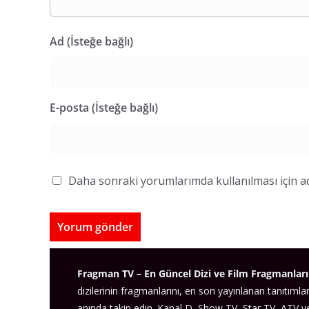
Ad (İsteğe bağlı)
E-posta (İsteğe bağlı)
Daha sonraki yorumlarımda kullanılması için ad
Fragman TV – En Güncel Dizi ve Film Fragmanları
dizilerinin fragmanlarını, en son yayınlanan tanıtımlar
anında takip edin. Kanal D, Show TV, Star TV, ATV 