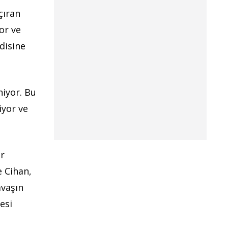
çıran
or ve
ndisine
niyor. Bu
iyor ve
er
e Cihan,
avaşın
esi