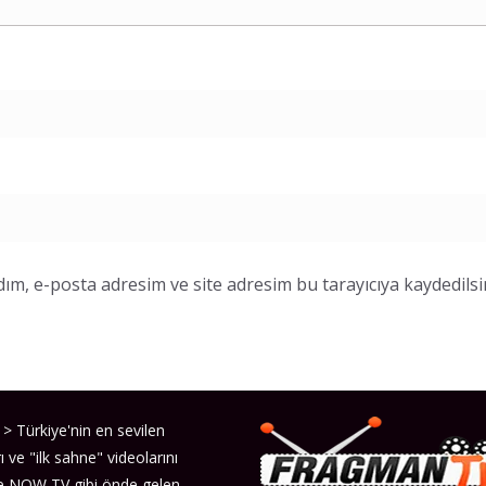
ım, e-posta adresim ve site adresim bu tarayıcıya kaydedilsi
> Türkiye'nin en sevilen
ı ve "ilk sahne" videolarını
ve NOW TV gibi önde gelen