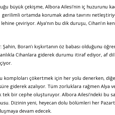
lduğu büyük çekişme, Albora Ailesi’nin iç huzurunu ka
bu gerilimli ortamda korumak adına tavrını netleştiriy
 lehine çeviriyor. Alya’nın bu dik duruşu, Cihan’ın ke
r: Şahin, Boran’ı kışkırtanın öz babası olduğunu öğre
nlıkla Cihanlara giderek durumu itiraf ediyor, af dil
çiyor.
u komploları çökertmek için her yolu denerken, diğ
 süre giderek azalıyor. Tüm zorluklara rağmen Alya v
k bir cephe oluşturuyor. Albora Ailesi’ndeki bu s
usu. Dizinin yeni, heyecan dolu bölümleri her Pazart
buluşmaya devam edecek.