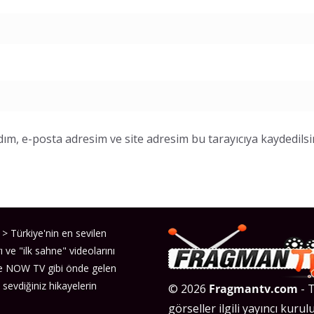
ım, e-posta adresim ve site adresim bu tarayıcıya kaydedilsi
> Türkiye'nin en sevilen
ı ve "ilk sahne" videolarını
ve NOW TV gibi önde gelen
 sevdiğiniz hikayelerin
© 2026
Fragmantv.com
- T
görseller ilgili yayıncı kurulu