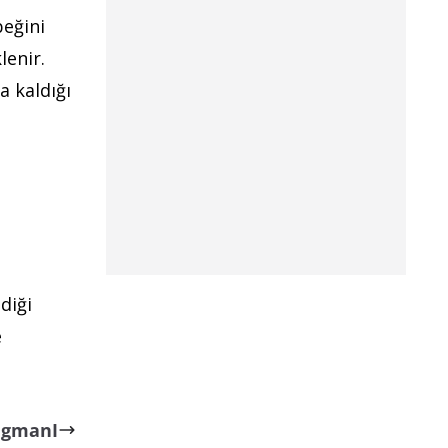
beğini
lenir.
a kaldığı
diği
e
ragmanI