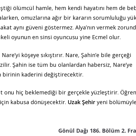
iştiği ölümcül hamle, hem kendi hayatını hem de be
larken, omuzlarına ağır bir kararın sorumluluğu yük
dakat aynı güveni göstermez. Alya’nın vermek zorund
keli oyunun en sinsi oyuncusu yine Ecmel olur.
Nare’yi köşeye sıkıştırır. Nare, Şahin’e bile gerçeği
ezilir. Şahin ise tüm bu olanlardan habersiz, Nare’ye
birinin kaderini değiştirecektir.
onu hiç beklemediği bir gerçekle yüzleştirir. Öğren
ri için kabusa dönüşecektir.
Uzak Şehir
yeni bölümüyl
Gönül Dağı 186. Bölüm 2. F