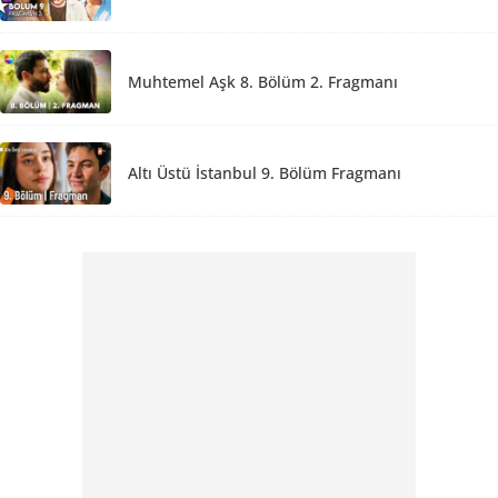
Muhtemel Aşk 8. Bölüm 2. Fragmanı
Altı Üstü İstanbul 9. Bölüm Fragmanı