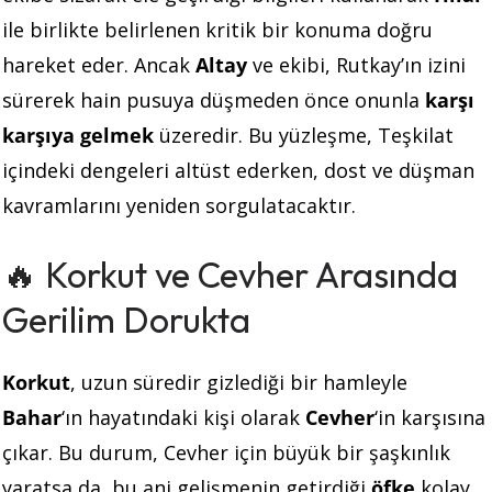
ile birlikte belirlenen kritik bir konuma doğru
hareket eder. Ancak
Altay
ve ekibi, Rutkay’ın izini
sürerek hain pusuya düşmeden önce onunla
karşı
karşıya gelmek
üzeredir. Bu yüzleşme, Teşkilat
içindeki dengeleri altüst ederken, dost ve düşman
kavramlarını yeniden sorgulatacaktır.
🔥 Korkut ve Cevher Arasında
Gerilim Dorukta
Korkut
, uzun süredir gizlediği bir hamleyle
Bahar
‘ın hayatındaki kişi olarak
Cevher
‘in karşısına
çıkar. Bu durum, Cevher için büyük bir şaşkınlık
yaratsa da, bu ani gelişmenin getirdiği
öfke
kolay