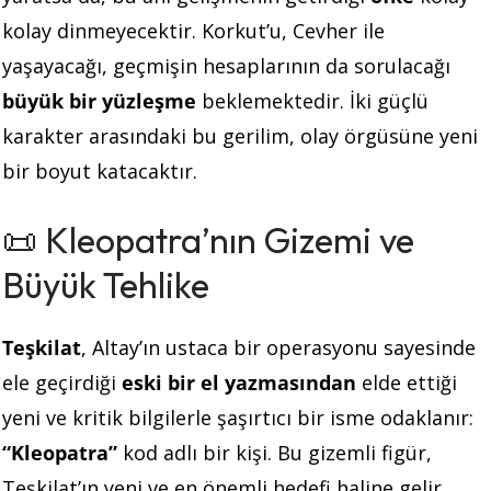
kolay dinmeyecektir. Korkut’u, Cevher ile
yaşayacağı, geçmişin hesaplarının da sorulacağı
büyük bir yüzleşme
beklemektedir. İki güçlü
karakter arasındaki bu gerilim, olay örgüsüne yeni
bir boyut katacaktır.
📜 Kleopatra’nın Gizemi ve
Büyük Tehlike
Teşkilat
, Altay’ın ustaca bir operasyonu sayesinde
ele geçirdiği
eski bir el yazmasından
elde ettiği
yeni ve kritik bilgilerle şaşırtıcı bir isme odaklanır:
“Kleopatra”
kod adlı bir kişi. Bu gizemli figür,
Teşkilat’ın yeni ve en önemli hedefi haline gelir.