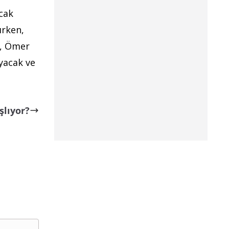
cak
ırken,
n, Ömer
yacak ve
şlıyor?