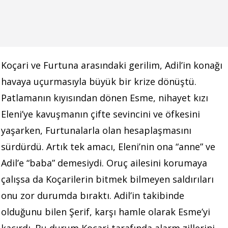
Koçari ve Furtuna arasındaki gerilim, Adil’in konağı
havaya uçurmasıyla büyük bir krize dönüştü.
Patlamanın kıyısından dönen Esme, nihayet kızı
Eleni’ye kavuşmanın çifte sevincini ve öfkesini
yaşarken, Furtunalarla olan hesaplaşmasını
sürdürdü. Artık tek amacı, Eleni’nin ona “anne” ve
Adil’e “baba” demesiydi. Oruç ailesini korumaya
çalışsa da Koçarilerin bitmek bilmeyen saldırıları
onu zor durumda bıraktı. Adil’in takibinde
olduğunu bilen Şerif, karşı hamle olarak Esme’yi
kaçırdı. Bu durum Koçari tarafında alarm zillerini