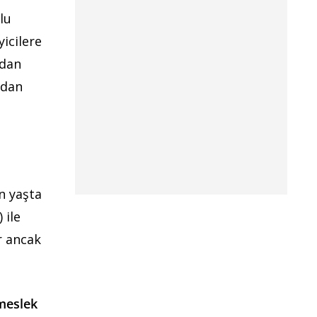
lu
yicilere
ndan
ndan
n yaşta
 ile
r ancak
meslek