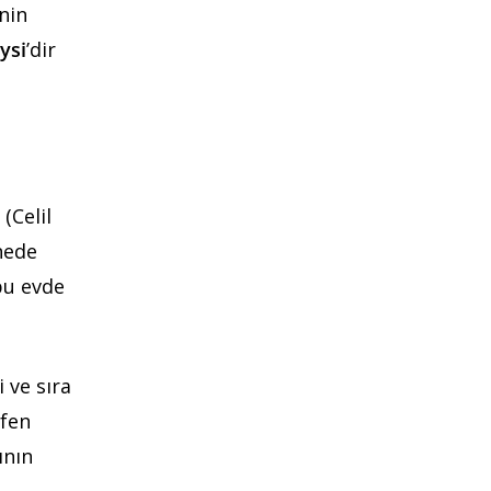
nin
ysi
’dir
 (Celil
nede
bu evde
i ve sıra
üfen
ının