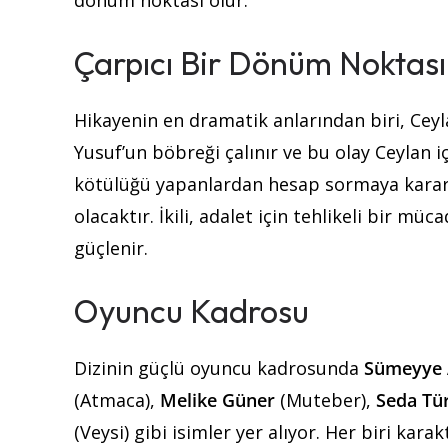
dönüm noktası olur.
Çarpıcı Bir Dönüm Noktası
Hikayenin en dramatik anlarından biri, Ceyl
Yusuf’un böbreği çalınır ve bu olay Ceylan i
kötülüğü yapanlardan hesap sormaya kararl
olacaktır. İkili, adalet için tehlikeli bir mü
güçlenir.
Oyuncu Kadrosu
Dizinin güçlü oyuncu kadrosunda
Sümeyye
(Atmaca),
Melike Güner
(Muteber),
Seda Tü
(Veysi) gibi isimler yer alıyor. Her biri kara