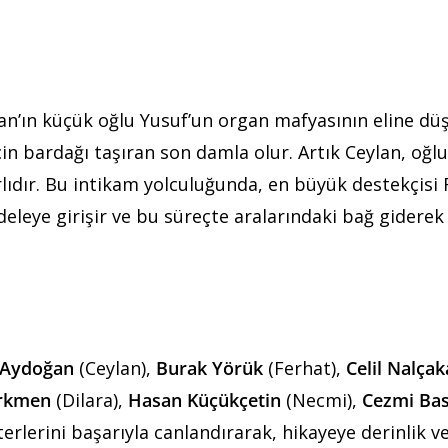
an’ın küçük oğlu Yusuf’un organ mafyasının eline dü
çin bardağı taşıran son damla olur. Artık Ceylan, oğl
ıdır. Bu intikam yolculuğunda, en büyük destekçisi 
cadeleye girişir ve bu süreçte aralarındaki bağ giderek
 Aydoğan
(Ceylan),
Burak Yörük
(Ferhat),
Celil Nalça
rkmen
(Dilara),
Hasan Küçükçetin
(Necmi),
Cezmi Bas
kterlerini başarıyla canlandırarak, hikayeye derinlik v