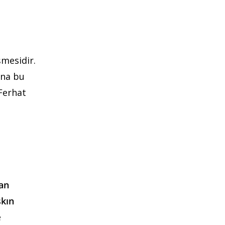
şmesidir.
una bu
Ferhat
kan
kın
e