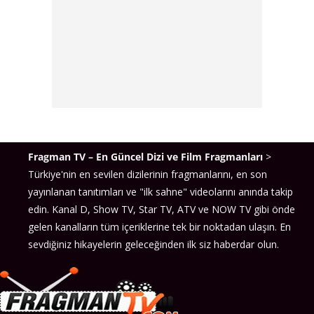
Fragman TV – En Güncel Dizi ve Film Fragmanları
>
Türkiye'nin en sevilen dizilerinin fragmanlarını, en son
yayınlanan tanıtımları ve "ilk sahne" videolarını anında takip
edin. Kanal D, Show TV, Star TV, ATV ve NOW TV gibi önde
gelen kanalların tüm içeriklerine tek bir noktadan ulaşın. En
sevdiğiniz hikayelerin geleceğinden ilk siz haberdar olun.