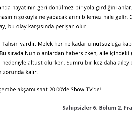
anda hayatının geri dönülmez bir yola girdiğini anlar
asının şokuyla ne yapacaklarını bilemez hale gelir. C
, bu olay karşısında perişan olur.
e Tahsin vardır. Melek her ne kadar umutsuzluğa kapı
Bu sırada Nuh olanlardan habersizken, aile içindeki 
 nedeniyle altüst olurken, Sumru bir kez daha aileyl
k zorunda kalır.
rşembe akşamı saat 20.00’de Show TV’de!
Sahipsizler 6. Bölüm 2. F