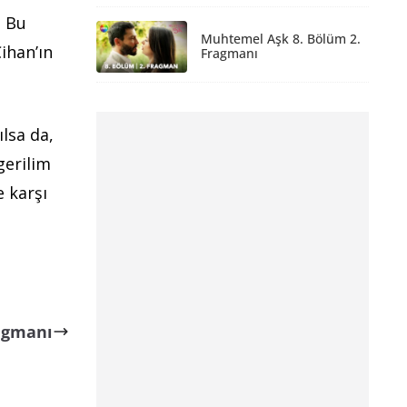
. Bu
Muhtemel Aşk 8. Bölüm 2.
ihan’ın
Fragmanı
lsa da,
gerilim
e karşı
ragmanı